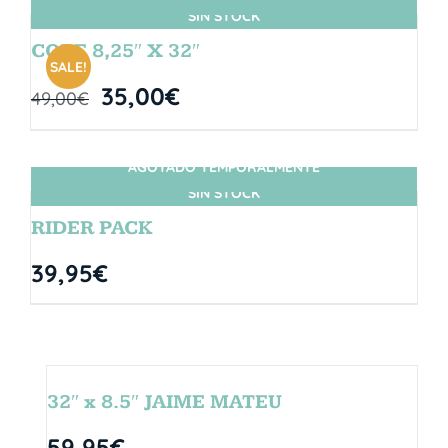
SIN STOCK
CORE 8,25″ X 32″
SALE!
35,00
€
49,00
€
AGOTADO TEMPORALMENTE
SIN STOCK
RIDER PACK
39,95
€
32″ x 8.5″ JAIME MATEU
59,95
€