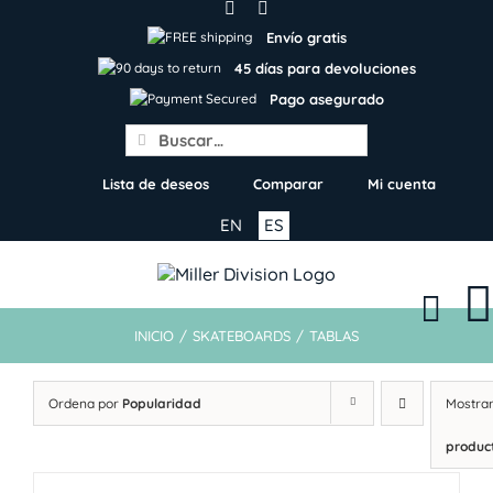
Skip
to
Envío gratis
content
45 días para devoluciones
Pago asegurado
Search
for:
Lista de deseos
Comparar
Mi cuenta
EN
ES
INICIO
/
SKATEBOARDS
/
TABLAS
Ordena por
Popularidad
Mostra
produc