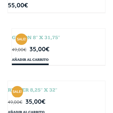
55,00
€
GIBSON 8″ X 31,75″
SALE!
35,00
€
49,00
€
AÑADIR AL CARRITO
RUBBER 8,25″ X 32″
SALE!
35,00
€
49,00
€
AÑADIR AL CARRITO