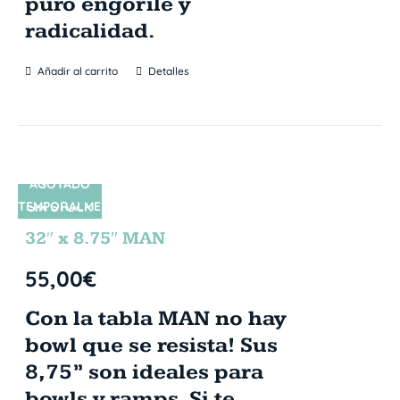
puro engorile y
radicalidad.
Añadir al carrito
Detalles
AGOTADO
TEMPORALME
SIN STOCK
NTE
32″ x 8.75″ MAN
55,00
€
Con la tabla MAN no hay
bowl que se resista! Sus
8,75” son ideales para
bowls y ramps. Si te