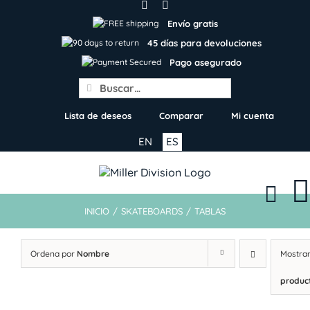
Skip
to
Envío gratis
content
45 días para devoluciones
Pago asegurado
Search
for:
Lista de deseos
Comparar
Mi cuenta
EN
ES
INICIO
/
SKATEBOARDS
/
TABLAS
Ordena por
Nombre
Mostra
produc