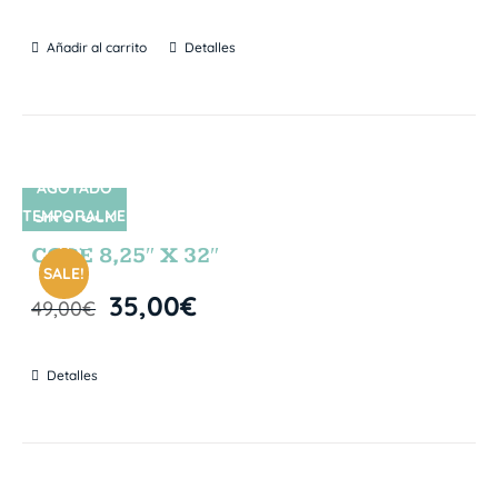
Añadir al carrito
Detalles
AGOTADO
TEMPORALME
SIN STOCK
NTE
CORE 8,25″ X 32″
SALE!
35,00
€
49,00
€
Detalles