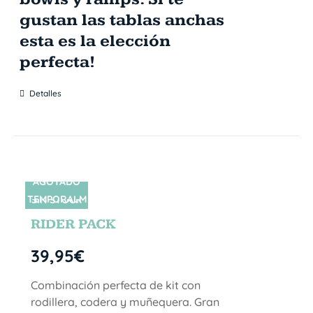
gustan las tablas anchas
esta es la elección
perfecta!
Detalles
AGOTADO
TEMPORALM
SIN STOCK
ENTE
RIDER PACK
39,95
€
Combinación perfecta de kit con
rodillera, codera y muñequera. Gran