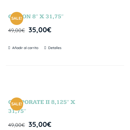
GIBSON 8″ X 31,75″
SALE!
35,00
€
49,00
€
Añadir al carrito
Detalles
CORPORATE II 8,125″ X
SALE!
31,75″
35,00
€
49,00
€