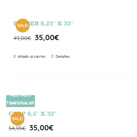
RUBBER 8,25″ X 32″
SALE!
35,00
€
49,00
€
Añadir al carrito
Detalles
AGOTADO
TEMPORALME
SIN STOCK
NTE
CORP 8,5″ X 32″
SALE!
35,00
€
54,95
€