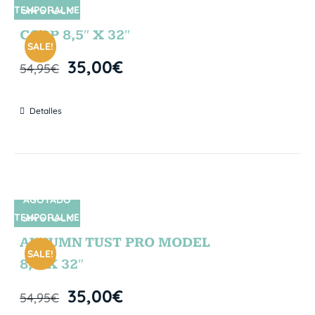
TEMPORALME
SIN STOCK
NTE
CORP 8,5″ X 32″
SALE!
35,00
€
54,95
€
Detalles
AGOTADO
TEMPORALME
SIN STOCK
NTE
AUTUMN TUST PRO MODEL
SALE!
8,5″X 32″
35,00
€
54,95
€