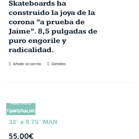
Skateboards ha
construido la joya de la
corona “a prueba de
Jaime”. 8,5 pulgadas de
puro engorile y
radicalidad.
Añadir al carrito
Detalles
AGOTADO
TEMPORALME
SIN STOCK
NTE
32″ x 8.75″ MAN
55,00
€