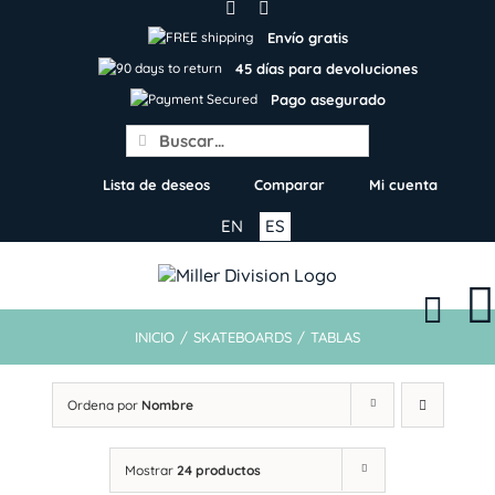
Skip
to
Envío gratis
content
45 días para devoluciones
Pago asegurado
Search
for:
Lista de deseos
Comparar
Mi cuenta
EN
ES
INICIO
/
SKATEBOARDS
/
TABLAS
Ordena por
Nombre
Mostrar
24 productos