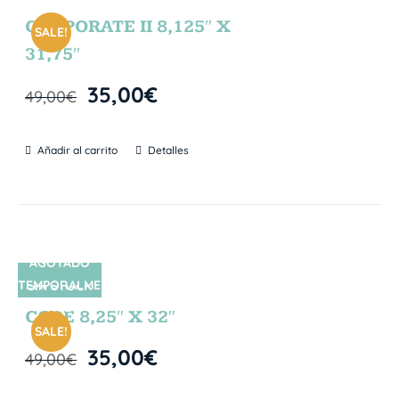
CORPORATE II 8,125″ X
SALE!
31,75″
35,00
€
49,00
€
Añadir al carrito
Detalles
AGOTADO
TEMPORALME
SIN STOCK
NTE
CORE 8,25″ X 32″
SALE!
35,00
€
49,00
€