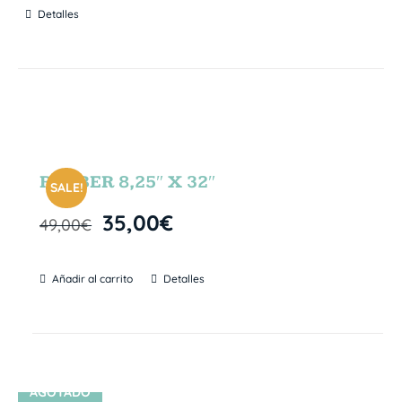
Detalles
RUBBER 8,25″ X 32″
SALE!
35,00
€
49,00
€
Añadir al carrito
Detalles
AGOTADO