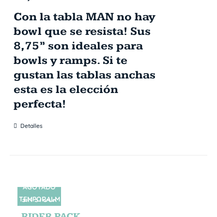
Con la tabla MAN no hay
bowl que se resista! Sus
8,75” son ideales para
bowls y ramps. Si te
gustan las tablas anchas
esta es la elección
perfecta!
Detalles
AGOTADO
TEMPORALM
SIN STOCK
ENTE
RIDER PACK