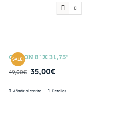
GIBSON 8″ X 31,75″
SALE!
35,00
€
49,00
€
Añadir al carrito
Detalles