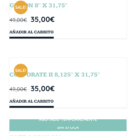
GIBSON 8″ X 31,75″
SALE!
35,00
€
49,00
€
AÑADIR AL CARRITO
SALE!
CORPORATE II 8,125″ X 31,75″
35,00
€
49,00
€
AÑADIR AL CARRITO
AGOTADO TEMPORALMENTE
SIN STOCK