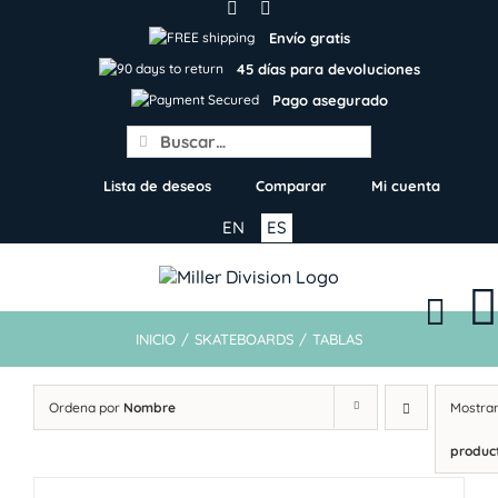
Skip
to
Envío gratis
content
45 días para devoluciones
Pago asegurado
Search
for:
Lista de deseos
Comparar
Mi cuenta
EN
ES
INICIO
/
SKATEBOARDS
/
TABLAS
Ordena por
Nombre
Mostra
produc