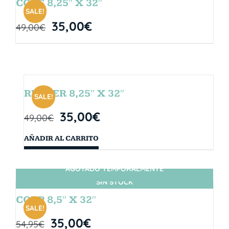
CORE 8,25″ X 32″
SALE!
35,00
€
49,00
€
RUBBER 8,25″ X 32″
SALE!
35,00
€
49,00
€
AÑADIR AL CARRITO
AGOTADO TEMPORALMENTE
SIN STOCK
CORP 8,5″ X 32″
SALE!
35,00
€
54,95
€