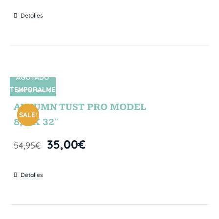
Detalles
AGOTADO
TEMPORALME
SIN STOCK
NTE
AUTUMN TUST PRO MODEL
SALE!
8,5″X 32″
35,00
€
54,95
€
Detalles