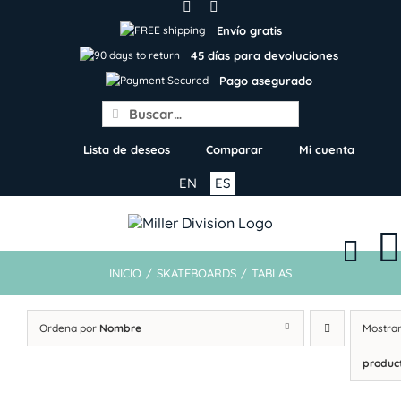
Skip
to
Envío gratis
content
45 días para devoluciones
Pago asegurado
Search
for:
Lista de deseos
Comparar
Mi cuenta
EN
ES
INICIO
/
SKATEBOARDS
/
TABLAS
Ordena por
Nombre
Mostra
produc