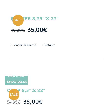
RUBBER 8,25″ X 32″
SALE!
35,00
€
49,00
€
Añadir al carrito
Detalles
AGOTADO
TEMPORALME
SIN STOCK
NTE
CORP 8,5″ X 32″
SALE!
35,00
€
54,95
€