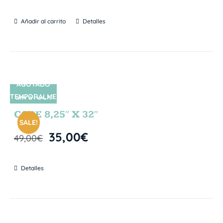
Añadir al carrito
Detalles
AGOTADO
TEMPORALME
SIN STOCK
NTE
CORE 8,25″ X 32″
SALE!
35,00
€
49,00
€
Detalles