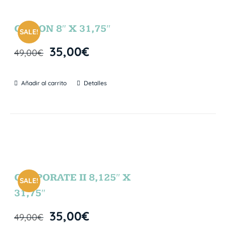
GIBSON 8″ X 31,75″
SALE!
35,00
€
49,00
€
Añadir al carrito
Detalles
CORPORATE II 8,125″ X
SALE!
31,75″
35,00
€
49,00
€