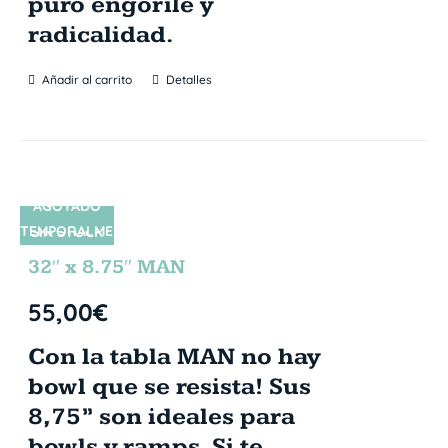
puro engorile y
radicalidad.
Añadir al carrito
Detalles
AGOTADO
TEMPORALME
SIN STOCK
NTE
32″ x 8.75″ MAN
55,00
€
Con la tabla MAN no hay
bowl que se resista! Sus
8,75” son ideales para
bowls y ramps. Si te