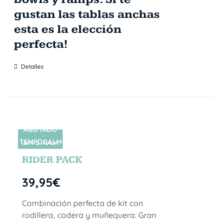
gustan las tablas anchas
esta es la elección
perfecta!
Detalles
AGOTADO
TEMPORALM
SIN STOCK
ENTE
RIDER PACK
39,95
€
Combinación perfecta de kit con
rodillera, codera y muñequera. Gran