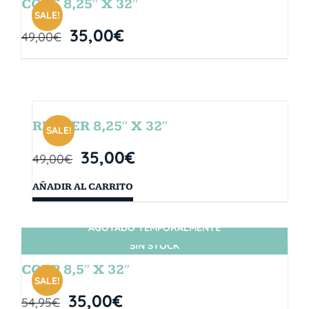
CORE 8,25″ X 32″
SALE!
35,00
€
49,00
€
RUBBER 8,25″ X 32″
SALE!
35,00
€
49,00
€
AÑADIR AL CARRITO
AGOTADO TEMPORALMENTE
SIN STOCK
CORP 8,5″ X 32″
SALE!
35,00
€
54,95
€