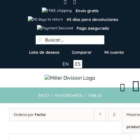
Skip
to
Envío gratis
content
45 días para devoluciones
Pago asegurado
Search
for:
Lista de deseos
Comparar
Mi cuenta
EN
ES
INICIO
/
SKATEBOARDS
/
TABLAS
Ordena por
Fecha
Mostra
produc