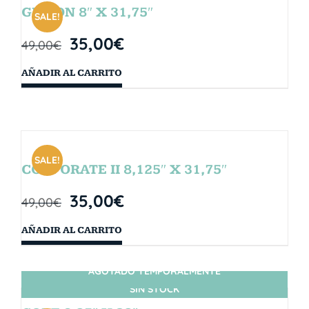
GIBSON 8″ X 31,75″
SALE!
35,00
€
49,00
€
AÑADIR AL CARRITO
SALE!
CORPORATE II 8,125″ X 31,75″
35,00
€
49,00
€
AÑADIR AL CARRITO
AGOTADO TEMPORALMENTE
SIN STOCK