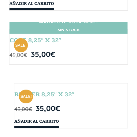
AÑADIR AL CARRITO
AGOTADO TEMPORALMENTE
SIN STOCK
CORE 8,25″ X 32″
SALE!
35,00
€
49,00
€
RUBBER 8,25″ X 32″
SALE!
35,00
€
49,00
€
AÑADIR AL CARRITO