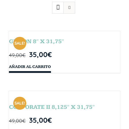
GIBSON 8″ X 31,75″
SALE!
35,00
€
49,00
€
AÑADIR AL CARRITO
SALE!
CORPORATE II 8,125″ X 31,75″
35,00
€
49,00
€