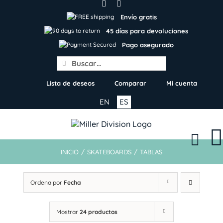
Skip
to
Envío gratis
content
45 días para devoluciones
Pago asegurado
Search
for:
Lista de deseos
Comparar
Mi cuenta
EN
ES
INICIO
/
SKATEBOARDS
/
TABLAS
Ordena por
Fecha
Mostrar
24 productos