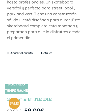
hasta profesionales. Un skateboard
versátil y perfecto para street, pool ,
park and vert. Tiene una construcción
sólida y está diseñado para durar. ¡Este
skateboard completo esta montado y
preparado para que lo disfrutres desde
el primer día!
Añadir al carrito
Detalles
AGOTADO
TEMPORALME
SIN STOCK
NTE
31.75″ x 8″ TIE DIE
SALE!
59,00
€