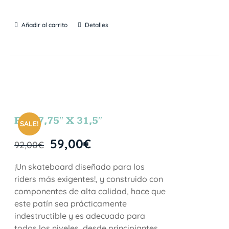
Añadir al carrito
Detalles
FUN 7,75″ X 31,5″
SALE!
59,00
€
92,00
€
¡Un skateboard diseñado para los
riders más exigentes!, y construido con
componentes de alta calidad, hace que
este patín sea prácticamente
indestructible y es adecuado para
todos los niveles, desde principiantes