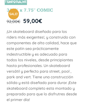
TEMPORALME
SIN STOCK
NTE
31.5″ x 7.75″ COMIC
SALE!
59,00
€
92,00
€
¡Un skateboard diseñado para los
riders más exigentes!, y construido con
componentes de alta calidad, hace que
este patín sea prácticamente
indestructible y es adecuado para
todos los niveles, desde principiantes
hasta profesionales. Un skateboard
versátil y perfecto para street, pool ,
park and vert. Tiene una construcción
sólida y está diseñado para durar. ¡Este
skateboard completo esta montado y
preparado para que lo disfrutres desde
el primer día!