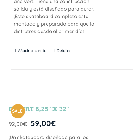
and vert. Tiene una construcción
sólida y está diseñado para durar.
¡Este skateboard completo esta
montado y preparado para que lo
disfrutres desde el primer día!
Añadir al carrito
Detalles
DESERT 8,25″ X 32″
SALE!
59,00
€
92,00
€
¡Un skateboard diseñado para los