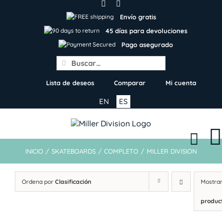
Skip
to
Envío gratis
content
45 días para devoluciones
Pago asegurado
Search
for:
Lista de deseos
Comparar
Mi cuenta
EN
ES
INICIO
/
SKATEBOARDS
/
COMPLETO
/
MILLER DIVISION
Ordena por
Clasificación
Mostra
produc