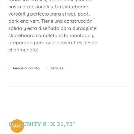
hasta profesionales. Un skateboard
versátil y perfecto para street, pool ,
park and vert. Tiene una construcción
sólida y está diseñado para durar. ¡Este
skateboard completo esta montado y
preparado para que lo disfrutres desde
el primer día!
Añadir al carrito
Detalles
COMUNITY 8″ X 31,75″
SALE!