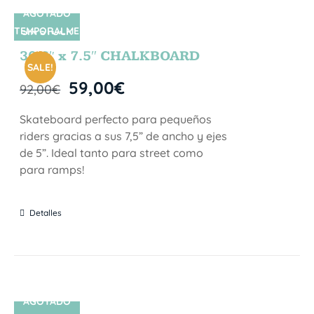
AGOTADO
TEMPORALME
SIN STOCK
NTE
30.5″ x 7.5″ CHALKBOARD
SALE!
59,00
€
92,00
€
Skateboard perfecto para pequeños
riders gracias a sus 7,5” de ancho y ejes
de 5”. Ideal tanto para street como
para ramps!
Detalles
AGOTADO