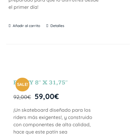
el primer día!
Añadir al carrito
Detalles
PARTY 8″ X 31,75″
SALE!
59,00
€
92,00
€
¡Un skateboard diseñado para los
riders más exigentes!, y construido
con componentes de alta calidad,
hace que este patín sea