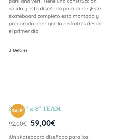
park and vert. Tiene una construcción
sólida y está diseñado para durar. ¡Este
skateboard completo esta montado y
preparado para que lo disfrutres desde
el primer día!
Detalles
31.75″ x 8″ TEAM
SALE!
59,00
€
92,00
€
¡Un skateboard diseñado para los