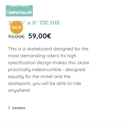
AGOTADO
TEMPORALME
SIN STOCK
NTE
31.75″ x 8″ TIE DIE
SALE!
59,00
€
92,00
€
This is a skateboard designed for the
most demanding riders! Its high
specification design makes this skate
practically indestructible - designed
equally for the street and the
skatepark, you will be able to ride
anywhere!
Detalles