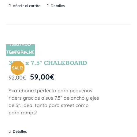
Añadir al carrito
Detalles
AGOTADO
TEMPORALME
SIN STOCK
NTE
30.5″ x 7.5″ CHALKBOARD
SALE!
59,00
€
92,00
€
Skateboard perfecto para pequeños
riders gracias a sus 7,5” de ancho y ejes
de 5”. Ideal tanto para street como
para ramps!
Detalles