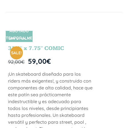
AGOTADO
TEMPORALME
SIN STOCK
NTE
31.5″ x 7.75″ COMIC
SALE!
59,00
€
92,00
€
¡Un skateboard diseñado para los
riders más exigentes!, y construido con
componentes de alta calidad, hace que
este patín sea prácticamente
indestructible y es adecuado para
todos los niveles, desde principiantes
hasta profesionales. Un skateboard
versátil y perfecto para street, pool ,