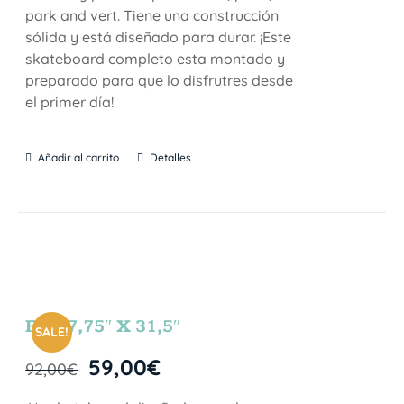
park and vert. Tiene una construcción
sólida y está diseñado para durar. ¡Este
skateboard completo esta montado y
preparado para que lo disfrutres desde
el primer día!
Añadir al carrito
Detalles
FUN 7,75″ X 31,5″
SALE!
59,00
€
92,00
€