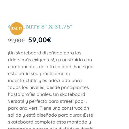
COMUNITY 8″ X 31,75″
SALE!
59,00
€
92,00
€
¡Un skateboard diseñado para los
riders más exigentes!, y construido con
componentes de alta calidad, hace que
este patín sea prácticamente
indestructible y es adecuado para
todos los niveles, desde principiantes
hasta profesionales. Un skateboard
versátil y perfecto para street, pool ,
park and vert. Tiene una construcción
sólida y está diseñado para durar. ¡Este
skateboard completo esta montado y
preparado para que lo disfrutres desde