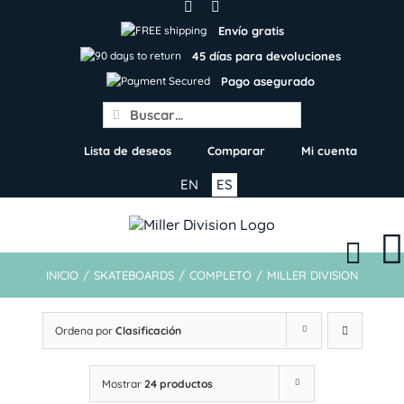
Skip
to
Envío gratis
content
45 días para devoluciones
Pago asegurado
Search
for:
Lista de deseos
Comparar
Mi cuenta
EN
ES
INICIO
/
SKATEBOARDS
/
COMPLETO
/
MILLER DIVISION
Ordena por
Clasificación
Mostrar
24 productos