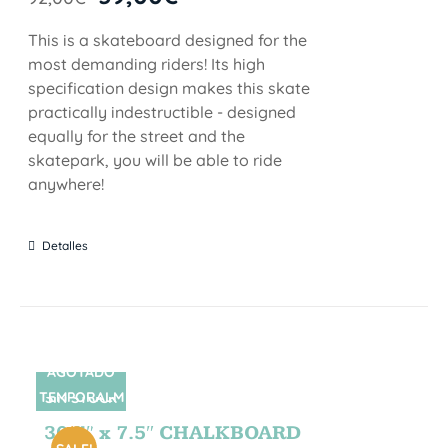
This is a skateboard designed for the
most demanding riders! Its high
specification design makes this skate
practically indestructible - designed
equally for the street and the
skatepark, you will be able to ride
anywhere!
Detalles
AGOTADO
TEMPORALM
SIN STOCK
ENTE
30.5″ x 7.5″ CHALKBOARD