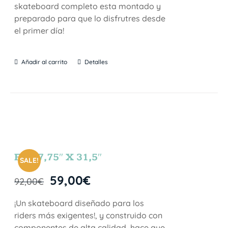
skateboard completo esta montado y
preparado para que lo disfrutres desde
el primer día!
Añadir al carrito
Detalles
FUN 7,75″ X 31,5″
SALE!
59,00
€
92,00
€
¡Un skateboard diseñado para los
riders más exigentes!, y construido con
componentes de alta calidad, hace que