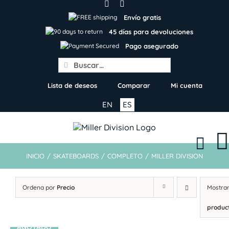
Skip
to
Envío gratis
content
45 días para devoluciones
Pago asegurado
Search
for:
Lista de deseos
Comparar
Mi cuenta
EN
ES
INICIO
/
SKATEBOARDS
/
COMPLETO
/
MILLER DIVISION
Ordena por
Precio
Mostra
produc
AGOTADO