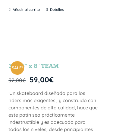
Añadir al carrito
Detalles
31.75″ x 8″ TEAM
SALE!
59,00
€
92,00
€
¡Un skateboard diseñado para los
riders más exigentes!, y construido con
componentes de alta calidad, hace que
este patín sea prácticamente
indestructible y es adecuado para
todos los niveles, desde principiantes