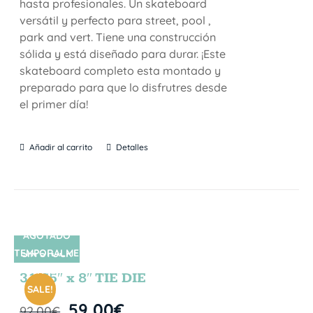
hasta profesionales. Un skateboard
versátil y perfecto para street, pool ,
park and vert. Tiene una construcción
sólida y está diseñado para durar. ¡Este
skateboard completo esta montado y
preparado para que lo disfrutres desde
el primer día!
Añadir al carrito
Detalles
AGOTADO
TEMPORALME
SIN STOCK
NTE
31.75″ x 8″ TIE DIE
SALE!
59,00
€
92,00
€