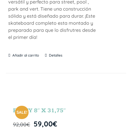
versátil y perfecto para street, pool ,
park and vert. Tiene una construcción
sólida y está diseñado para durar. ¡Este
skateboard completo esta montado y
preparado para que lo disfrutres desde
el primer día!
Añadir al carrito
Detalles
PARTY 8″ X 31,75″
SALE!
59,00
€
92,00
€