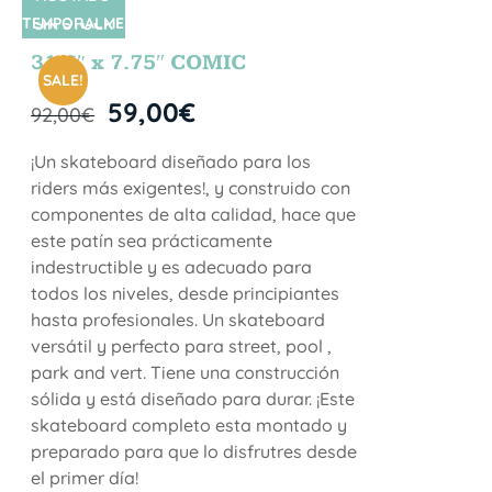
TEMPORALME
SIN STOCK
NTE
31.5″ x 7.75″ COMIC
SALE!
59,00
€
92,00
€
¡Un skateboard diseñado para los
riders más exigentes!, y construido con
componentes de alta calidad, hace que
este patín sea prácticamente
indestructible y es adecuado para
todos los niveles, desde principiantes
hasta profesionales. Un skateboard
versátil y perfecto para street, pool ,
park and vert. Tiene una construcción
sólida y está diseñado para durar. ¡Este
skateboard completo esta montado y
preparado para que lo disfrutres desde
el primer día!