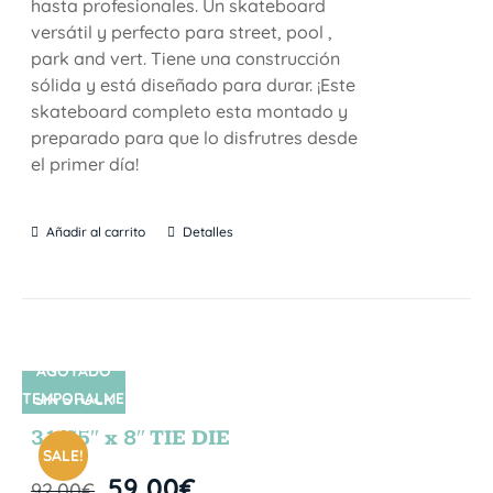
hasta profesionales. Un skateboard
versátil y perfecto para street, pool ,
park and vert. Tiene una construcción
sólida y está diseñado para durar. ¡Este
skateboard completo esta montado y
preparado para que lo disfrutres desde
el primer día!
Añadir al carrito
Detalles
AGOTADO
TEMPORALME
SIN STOCK
NTE
31.75″ x 8″ TIE DIE
SALE!
59,00
€
92,00
€