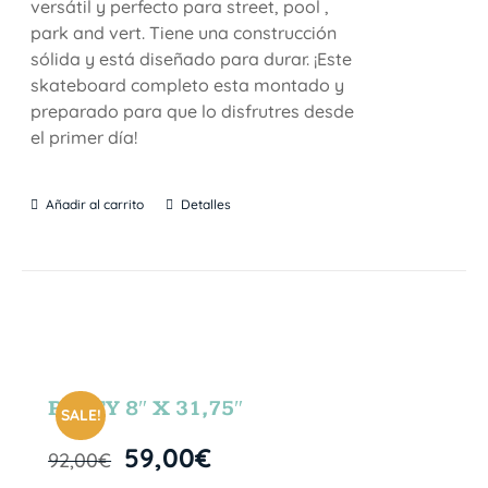
versátil y perfecto para street, pool ,
park and vert. Tiene una construcción
sólida y está diseñado para durar. ¡Este
skateboard completo esta montado y
preparado para que lo disfrutres desde
el primer día!
Añadir al carrito
Detalles
PARTY 8″ X 31,75″
SALE!
59,00
€
92,00
€