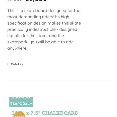
This is a skateboard designed for the
most demanding riders! Its high
specification design makes this skate
practically indestructible - designed
equally for the street and the
skatepark, you will be able to ride
anywhere!
Detalles
AGOTADO
TEMPORALM
SIN STOCK
ENTE
30.5″ x 7.5″ CHALKBOARD