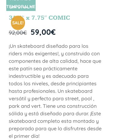
TEMPORALME
SIN STOCK
NTE
31.5″ x 7.75″ COMIC
SALE!
59,00
€
92,00
€
¡Un skateboard diseñado para los
riders más exigentes!, y construido con
componentes de alta calidad, hace que
este patín sea prácticamente
indestructible y es adecuado para
todos los niveles, desde principiantes
hasta profesionales. Un skateboard
versátil y perfecto para street, pool ,
park and vert. Tiene una construcción
sólida y está diseñado para durar. ¡Este
skateboard completo esta montado y
preparado para que lo disfrutres desde
el primer día!