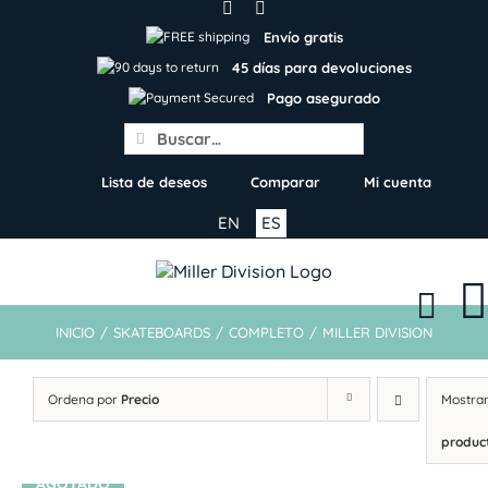
Skip
to
Envío gratis
content
45 días para devoluciones
Pago asegurado
Search
for:
Lista de deseos
Comparar
Mi cuenta
EN
ES
INICIO
/
SKATEBOARDS
/
COMPLETO
/
MILLER DIVISION
Ordena por
Precio
Mostra
produc
AGOTADO