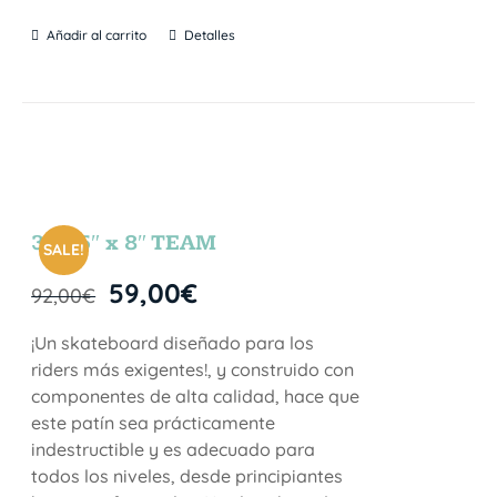
Añadir al carrito
Detalles
31.75″ x 8″ TEAM
SALE!
59,00
€
92,00
€
¡Un skateboard diseñado para los
riders más exigentes!, y construido con
componentes de alta calidad, hace que
este patín sea prácticamente
indestructible y es adecuado para
todos los niveles, desde principiantes