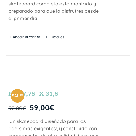
skateboard completo esta montado y
preparado para que lo disfrutres desde
el primer día!
Añadir al carrito
Detalles
FUN 7,75″ X 31,5″
SALE!
59,00
€
92,00
€
¡Un skateboard diseñado para los
riders más exigentes!, y construido con
componentes de alta calidad, hace que