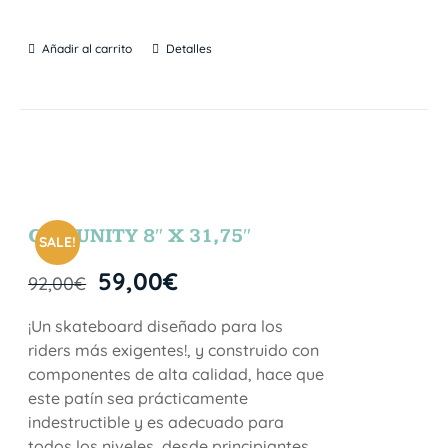
Añadir al carrito
Detalles
COMUNITY 8″ X 31,75″
SALE!
59,00
€
92,00
€
¡Un skateboard diseñado para los
riders más exigentes!, y construido con
componentes de alta calidad, hace que
este patín sea prácticamente
indestructible y es adecuado para
todos los niveles, desde principiantes