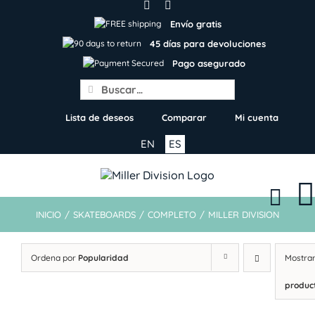
Skip
to
Envío gratis
content
45 días para devoluciones
Pago asegurado
Search
for:
Lista de deseos
Comparar
Mi cuenta
EN
ES
INICIO
/
SKATEBOARDS
/
COMPLETO
/
MILLER DIVISION
Ordena por
Popularidad
Mostra
produc