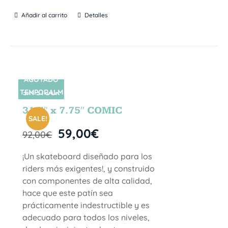
Añadir al carrito
Detalles
AGOTADO
TEMPORALM
SIN STOCK
ENTE
31.5″ x 7.75″ COMIC
SALE!
59,00
€
92,00
€
¡Un skateboard diseñado para los
riders más exigentes!, y construido
con componentes de alta calidad,
hace que este patín sea
prácticamente indestructible y es
adecuado para todos los niveles,