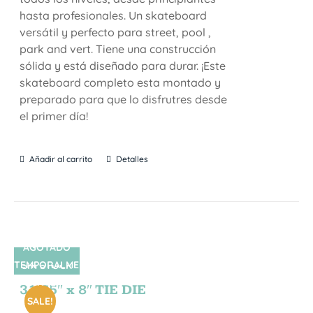
hasta profesionales. Un skateboard
versátil y perfecto para street, pool ,
park and vert. Tiene una construcción
sólida y está diseñado para durar. ¡Este
skateboard completo esta montado y
preparado para que lo disfrutres desde
el primer día!
Añadir al carrito
Detalles
AGOTADO
TEMPORALME
SIN STOCK
NTE
31.75″ x 8″ TIE DIE
SALE!