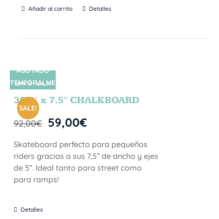
Añadir al carrito
Detalles
AGOTADO
TEMPORALME
SIN STOCK
NTE
30.5″ x 7.5″ CHALKBOARD
SALE!
59,00
€
92,00
€
Skateboard perfecto para pequeños
riders gracias a sus 7,5” de ancho y ejes
de 5”. Ideal tanto para street como
para ramps!
Detalles