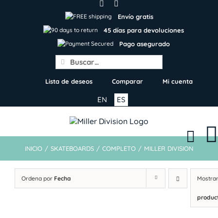
Skip
to
Envío gratis
content
45 días para devoluciones
Pago asegurado
Search
for:
Lista de deseos
Comparar
Mi cuenta
EN
ES
INICIO
/
SKATEBOARDS
/
COMPLETO
/
MILLER DIVISION
Ordena por
Fecha
Mostra
produc