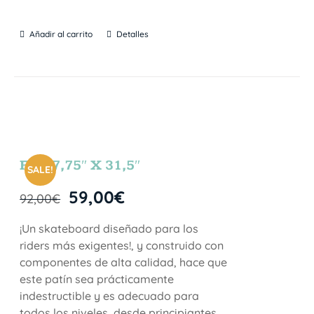
Añadir al carrito
Detalles
FUN 7,75″ X 31,5″
SALE!
59,00
€
92,00
€
¡Un skateboard diseñado para los
riders más exigentes!, y construido con
componentes de alta calidad, hace que
este patín sea prácticamente
indestructible y es adecuado para
todos los niveles, desde principiantes