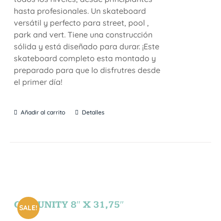
hasta profesionales. Un skateboard
versátil y perfecto para street, pool ,
park and vert. Tiene una construcción
sólida y está diseñado para durar. ¡Este
skateboard completo esta montado y
preparado para que lo disfrutres desde
el primer día!
Añadir al carrito
Detalles
COMUNITY 8″ X 31,75″
SALE!