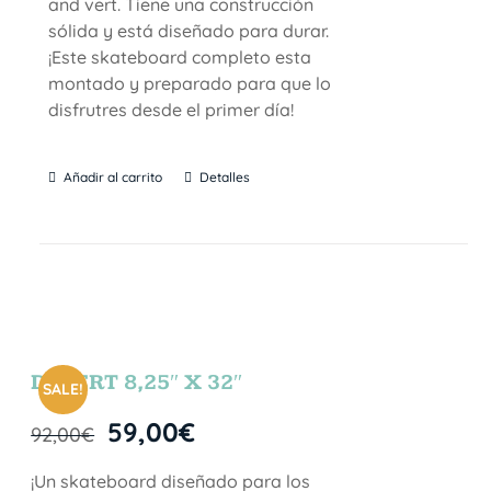
and vert. Tiene una construcción
sólida y está diseñado para durar.
¡Este skateboard completo esta
montado y preparado para que lo
disfrutres desde el primer día!
Añadir al carrito
Detalles
DESERT 8,25″ X 32″
SALE!
59,00
€
92,00
€
¡Un skateboard diseñado para los