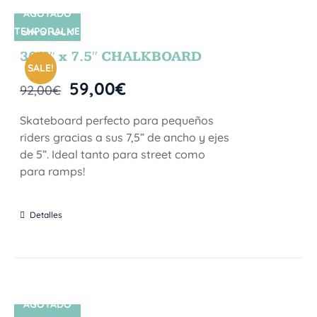
AGOTADO
TEMPORALME
SIN STOCK
NTE
30.5″ x 7.5″ CHALKBOARD
SALE!
59,00
€
92,00
€
Skateboard perfecto para pequeños
riders gracias a sus 7,5” de ancho y ejes
de 5”. Ideal tanto para street como
para ramps!
Detalles
AGOTADO