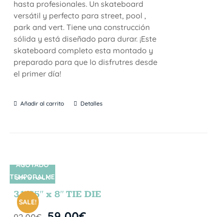
hasta profesionales. Un skateboard
versátil y perfecto para street, pool ,
park and vert. Tiene una construcción
sólida y está diseñado para durar. ¡Este
skateboard completo esta montado y
preparado para que lo disfrutres desde
el primer día!
Añadir al carrito
Detalles
AGOTADO
TEMPORALME
SIN STOCK
NTE
31.75″ x 8″ TIE DIE
SALE!
59,00
€