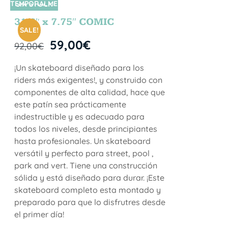
TEMPORALME
SIN STOCK
NTE
31.5″ x 7.75″ COMIC
SALE!
59,00
€
92,00
€
¡Un skateboard diseñado para los
riders más exigentes!, y construido con
componentes de alta calidad, hace que
este patín sea prácticamente
indestructible y es adecuado para
todos los niveles, desde principiantes
hasta profesionales. Un skateboard
versátil y perfecto para street, pool ,
park and vert. Tiene una construcción
sólida y está diseñado para durar. ¡Este
skateboard completo esta montado y
preparado para que lo disfrutres desde
el primer día!