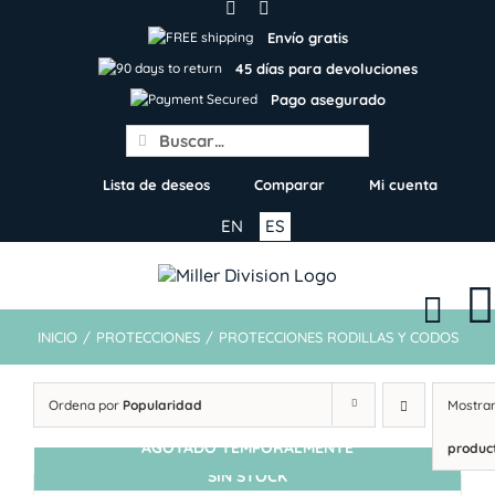
Skip
to
Envío gratis
content
45 días para devoluciones
Pago asegurado
Search
for:
Lista de deseos
Comparar
Mi cuenta
EN
ES
INICIO
/
PROTECCIONES
/
PROTECCIONES RODILLAS Y CODOS
Ordena por
Popularidad
Mostra
AGOTADO TEMPORALMENTE
produc
SIN STOCK