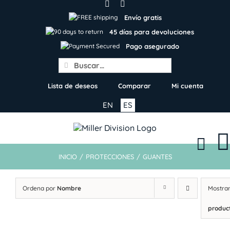
Skip
to
Envío gratis
content
45 días para devoluciones
Pago asegurado
Search
for:
Lista de deseos
Comparar
Mi cuenta
EN
ES
INICIO
/
PROTECCIONES
/
GUANTES
Ordena por
Nombre
Mostra
produc