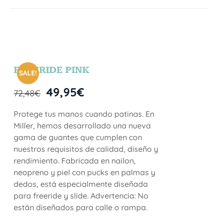
FREERIDE PINK
SALE!
49,95
€
72,48
€
Protege tus manos cuando patinas. En
Miller, hemos desarrollado una nueva
gama de guantes que cumplen con
nuestros requisitos de calidad, diseño y
rendimiento. Fabricada en nailon,
neopreno y piel con pucks en palmas y
dedos, está especialmente diseñada
para freeride y slide. Advertencia: No
están diseñados para calle o rampa.