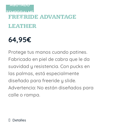
AGOTADO
SIN STOCK
TEMPORALME
FREERIDE ADVANTAGE
NTE
LEATHER
64,95
€
Protege tus manos cuando patines.
Fabricado en piel de cabra que le da
suavidad y resistencia. Con pucks en
las palmas, está especialmente
diseñado para freeride y slide.
Advertencia: No están diseñados para
calle o rampa.
Detalles