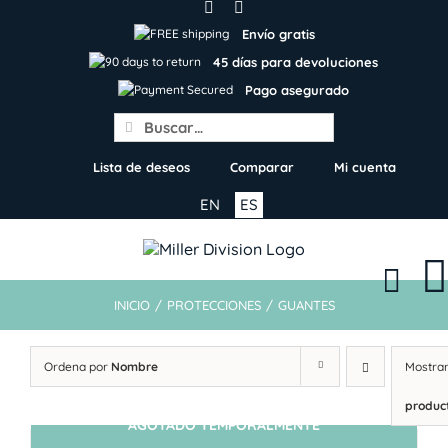
Skip
to
Envío gratis
content
45 días para devoluciones
Pago asegurado
Search
for:
Lista de deseos
Comparar
Mi cuenta
EN
ES
INICIO
/
PROTECCIONES
/
GUANTES
Ordena por
Nombre
Mostra
produc
AGOTADO TEMPORALMENTE
SIN STOCK