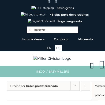
Skip
to
Envío gratis
content
45 días para devoluciones
Pago asegurado
Search
for:
Lista de deseos
Comparar
Mi cuenta
EN
ES
INICIO
/
BABY MILLERS
Ordena por
Orden predeterminado
Mostra
produc